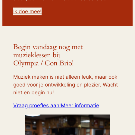
Ik doe mee!
Begin vandaag nog met
muzieklessen bij
Olympia / Con Brio!
Muziek maken is niet alleen leuk, maar ook
goed voor je ontwikkeling en plezier. Wacht
niet en begin nu!
Vraag proefles aan!
Meer informatie